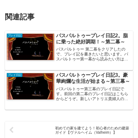
関連記事
パスパルトゥープレイ日記2。脂
プレイ日記
に乗った絶好調期！～第二幕～
パスパルトゥー 第二幕をクリアしたの
で、プレイ記を書きたいと思います。パ
スパルトゥー第一幕から読みたい方はこ
ちらから。新しい拠点ガレージ暮らしか
らアトリエ暮らしに！QOLあがりました
↑↑↑アトリエで暮らせるようになりまし
パスパルトゥープレイ日記3。豪
プレイ日記
た。これも第1幕の最...
華絢爛な生活が始まる～第三幕～
パスパルトゥー第三幕のプレイ日記で
す。前回の第二幕のプレイ日記はこちら
からどうぞ。新しいアトリエ貴婦人のオ
ファーを受けて城にやってきました。最
上階を与えられているようですね。眺め
が良さそうです。メルローをガブガブ飲
み、ミニバゲットをバカスカ...
初めての家を建てよう！初心者のための建築
ガイド【ヴァルヘイム（Valheim）】