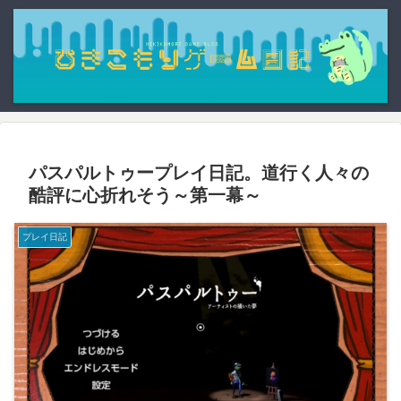
パスパルトゥープレイ日記。道行く人々の
酷評に心折れそう～第一幕～
プレイ日記